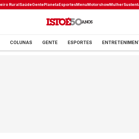
eiro Rural
Saúde
Gente
Planeta
Esportes
Menu
Motorshow
Mulher
Sustent
COLUNAS
GENTE
ESPORTES
ENTRETENIMEN