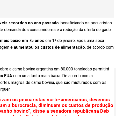
íveis recordes no ano passado
, beneficiando os pecuaristas
orte demanda dos consumidores e à redução da oferta de gado.
mais baixo em 75 anos
em 1º de janeiro, após uma seca
tagem e
aumentou os custos de alimentação
, de acordo com
sobre a carne bovina argentina em 80.000 toneladas permitirá
os EUA
com uma tarifa mais baixa. De acordo com a
cortes magros de carne bovina, que são misturados com os
rguer.
lizam os pecuaristas norte-americanos, devemos
am a burocracia, diminuam os custos de produção
anho bovino”, disse a senadora republicana Deb