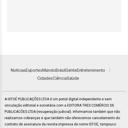
Notícias
Esportes
Mundo
Brasil
Gente
Entretenimento
Cidades
Ciência
Saúde
A ISTOÉ PUBLICAÇÕES LTDA é um portal digital independente e sem
vinculação editorial e societária com a EDITORA TRES COMÉRCIO DE
PUBLICACÕES LTDA (recuperação judicial). Informamos também que não
realizamos cobranças e que também não oferecemos cancelamento do
contrato de assinatura da revista impressa de nome ISTOÉ, tampouco