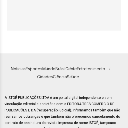
Notícias
Esportes
Mundo
Brasil
Gente
Entretenimento
Cidades
Ciência
Saúde
A ISTOÉ PUBLICAÇÕES LTDA é um portal digital independente e sem
vinculação editorial e societária com a EDITORA TRES COMÉRCIO DE
PUBLICACÕES LTDA (recuperação judicial). Informamos também que não
realizamos cobranças e que também não oferecemos cancelamento do
contrato de assinatura da revista impressa de nome ISTOÉ, tampouco