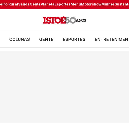
eiro Rural
Saúde
Gente
Planeta
Esportes
Menu
Motorshow
Mulher
Sustent
COLUNAS
GENTE
ESPORTES
ENTRETENIMEN