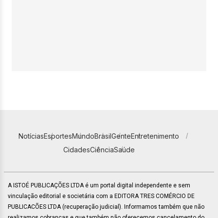
Notícias
Esportes
Mundo
Brasil
Gente
Entretenimento
Cidades
Ciência
Saúde
A ISTOÉ PUBLICAÇÕES LTDA é um portal digital independente e sem
vinculação editorial e societária com a EDITORA TRES COMÉRCIO DE
PUBLICACÕES LTDA (recuperação judicial). Informamos também que não
realizamos cobranças e que também não oferecemos cancelamento do