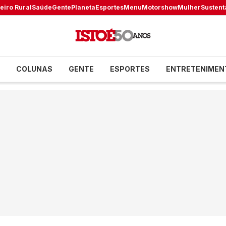
eiro Rural
Saúde
Gente
Planeta
Esportes
Menu
Motorshow
Mulher
Sustent
COLUNAS
GENTE
ESPORTES
ENTRETENIMEN