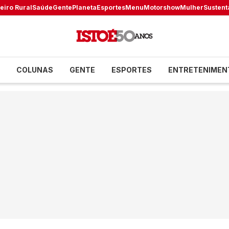
eiro Rural
Saúde
Gente
Planeta
Esportes
Menu
Motorshow
Mulher
Sustent
COLUNAS
GENTE
ESPORTES
ENTRETENIMEN