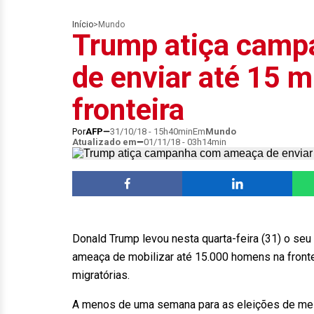
Início
>
Mundo
Trump atiça cam
de enviar até 15 
fronteira
Por
AFP
31/10/18 - 15h40min
Em
Mundo
Atualizado em
01/11/18 - 03h14min
Donald Trump levou nesta quarta-feira (31) o seu 
ameaça de mobilizar até 15.000 homens na fron
migratórias.
A menos de uma semana para as eleições de mei