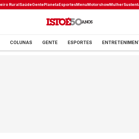
eiro Rural
Saúde
Gente
Planeta
Esportes
Menu
Motorshow
Mulher
Sustent
COLUNAS
GENTE
ESPORTES
ENTRETENIMEN