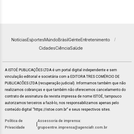
Notícias
Esportes
Mundo
Brasil
Gente
Entretenimento
Cidades
Ciência
Saúde
A ISTOÉ PUBLICAÇÕES LTDA é um portal digital independente e sem
vinculação editorial e societária com a EDITORA TRES COMÉRCIO DE
PUBLICACÕES LTDA (recuperação judicial). Informamos também que não
realizamos cobranças e que também não oferecemos cancelamento do
contrato de assinatura da revista impressa de nome ISTOÉ, tampouco
autorizamos terceiros a fazê-lo, nos responsabilizamos apenas pelo
conteúdo digital “https://istoe.com.br” e seus respectivos sites.
Política de
Assessoria de imprensa:
|
Privacidade
grupoentre.imprensa@agenciafr.com.br