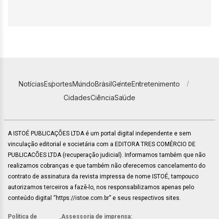
Notícias
Esportes
Mundo
Brasil
Gente
Entretenimento
Cidades
Ciência
Saúde
A ISTOÉ PUBLICAÇÕES LTDA é um portal digital independente e sem
vinculação editorial e societária com a EDITORA TRES COMÉRCIO DE
PUBLICACÕES LTDA (recuperação judicial). Informamos também que não
realizamos cobranças e que também não oferecemos cancelamento do
contrato de assinatura da revista impressa de nome ISTOÉ, tampouco
autorizamos terceiros a fazê-lo, nos responsabilizamos apenas pelo
conteúdo digital “https://istoe.com.br” e seus respectivos sites.
Política de
Assessoria de imprensa: