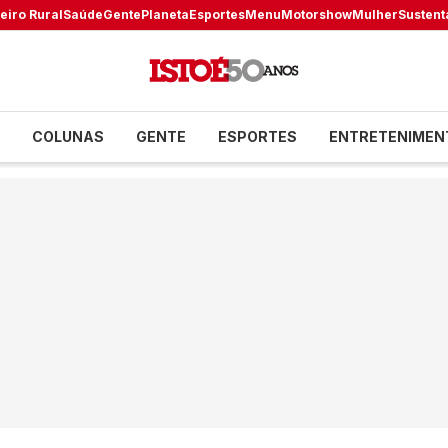
eiro Rural
Saúde
Gente
Planeta
Esportes
Menu
Motorshow
Mulher
Sustent
COLUNAS
GENTE
ESPORTES
ENTRETENIMEN