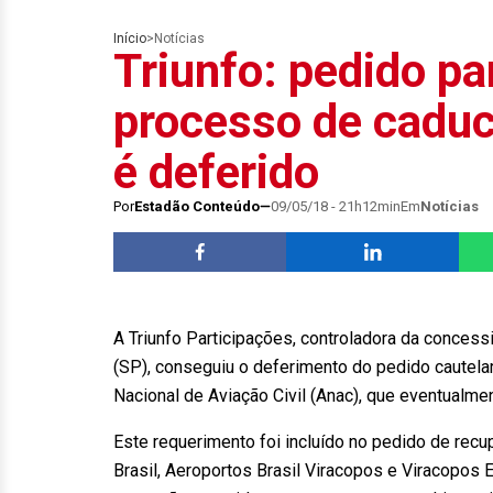
Início
>
Notícias
Triunfo: pedido p
processo de caduc
é deferido
Por
Estadão Conteúdo
09/05/18 - 21h12min
Em
Notícias
A Triunfo Participações, controladora da conces
(SP), conseguiu o deferimento do pedido cautela
Nacional de Aviação Civil (Anac), que eventualme
Este requerimento foi incluído no pedido de recu
Brasil, Aeroportos Brasil Viracopos e Viracopo