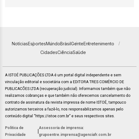
Notícias
Esportes
Mundo
Brasil
Gente
Entretenimento
Cidades
Ciência
Saúde
A ISTOÉ PUBLICAÇÕES LTDA é um portal digital independente e sem
vinculação editorial e societária com a EDITORA TRES COMÉRCIO DE
PUBLICACÕES LTDA (recuperação judicial). Informamos também que não
realizamos cobranças e que também não oferecemos cancelamento do
contrato de assinatura da revista impressa de nome ISTOÉ, tampouco
autorizamos terceiros a fazê-lo, nos responsabilizamos apenas pelo
conteúdo digital “https://istoe.com.br” e seus respectivos sites.
Política de
Assessoria de imprensa:
|
Privacidade
grupoentre.imprensa@agenciafr.com.br