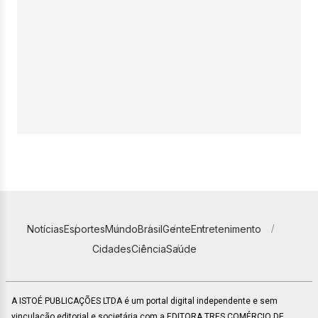
Notícias
Esportes
Mundo
Brasil
Gente
Entretenimento
Cidades
Ciência
Saúde
A ISTOÉ PUBLICAÇÕES LTDA é um portal digital independente e sem
vinculação editorial e societária com a EDITORA TRES COMÉRCIO DE