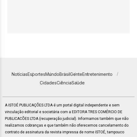
Notícias
Esportes
Mundo
Brasil
Gente
Entretenimento
Cidades
Ciência
Saúde
A ISTOÉ PUBLICAÇÕES LTDA é um portal digital independente e sem
vinculação editorial e societária com a EDITORA TRES COMÉRCIO DE
PUBLICACÕES LTDA (recuperação judicial). Informamos também que não
realizamos cobranças e que também não oferecemos cancelamento do
contrato de assinatura da revista impressa de nome ISTOÉ, tampouco