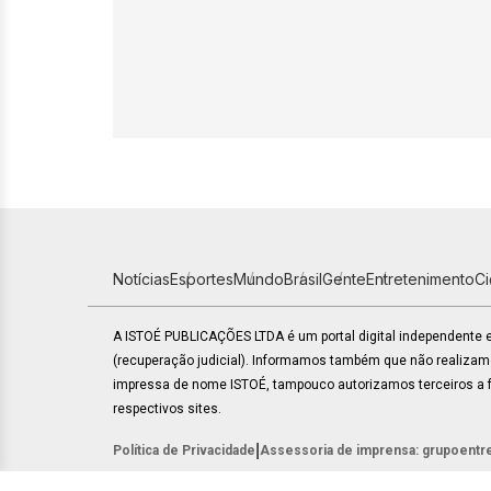
Notícias
Esportes
Mundo
Brasil
Gente
Entretenimento
C
A ISTOÉ PUBLICAÇÕES LTDA é um portal digital independente
(recuperação judicial). Informamos também que não realiza
impressa de nome ISTOÉ, tampouco autorizamos terceiros a fa
respectivos sites.
|
Política de Privacidade
Assessoria de imprensa: grupoentr