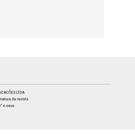
BLICACÕES LTDA
atura da revista
r” e seus