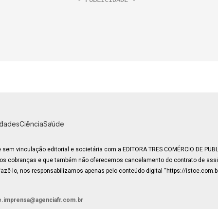
idades
Ciência
Saúde
 e sem vinculação editorial e societária com a EDITORA TRES COMÉRCIO DE PU
mos cobranças e que também não oferecemos cancelamento do contrato de assin
zê-lo, nos responsabilizamos apenas pelo conteúdo digital “https://istoe.com.b
e.imprensa@agenciafr.com.br