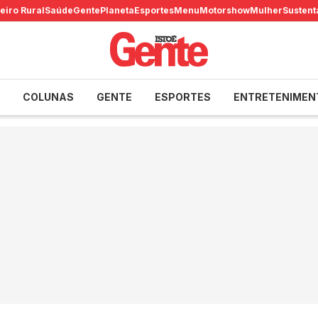
eiro Rural
Saúde
Gente
Planeta
Esportes
Menu
Motorshow
Mulher
Sustent
COLUNAS
GENTE
ESPORTES
ENTRETENIMEN