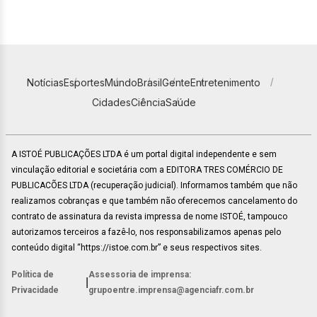
Notícias
Esportes
Mundo
Brasil
Gente
Entretenimento
Cidades
Ciência
Saúde
A ISTOÉ PUBLICAÇÕES LTDA é um portal digital independente e sem
vinculação editorial e societária com a EDITORA TRES COMÉRCIO DE
PUBLICACÕES LTDA (recuperação judicial). Informamos também que não
realizamos cobranças e que também não oferecemos cancelamento do
contrato de assinatura da revista impressa de nome ISTOÉ, tampouco
autorizamos terceiros a fazê-lo, nos responsabilizamos apenas pelo
conteúdo digital “https://istoe.com.br” e seus respectivos sites.
Política de
Assessoria de imprensa:
|
Privacidade
grupoentre.imprensa@agenciafr.com.br