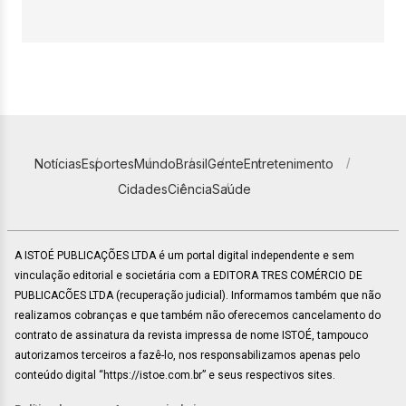
Notícias
Esportes
Mundo
Brasil
Gente
Entretenimento
Cidades
Ciência
Saúde
A ISTOÉ PUBLICAÇÕES LTDA é um portal digital independente e sem
vinculação editorial e societária com a EDITORA TRES COMÉRCIO DE
PUBLICACÕES LTDA (recuperação judicial). Informamos também que não
realizamos cobranças e que também não oferecemos cancelamento do
contrato de assinatura da revista impressa de nome ISTOÉ, tampouco
autorizamos terceiros a fazê-lo, nos responsabilizamos apenas pelo
conteúdo digital “https://istoe.com.br” e seus respectivos sites.