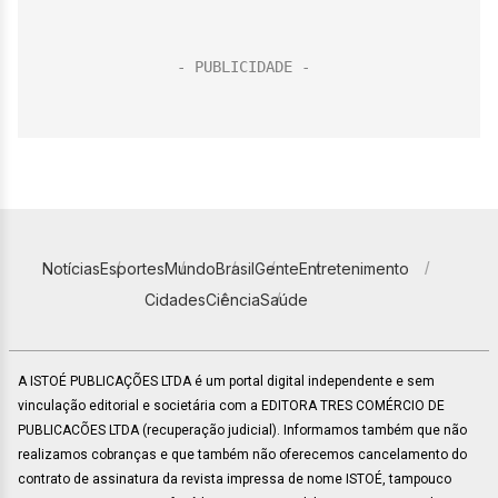
Notícias
Esportes
Mundo
Brasil
Gente
Entretenimento
Cidades
Ciência
Saúde
A ISTOÉ PUBLICAÇÕES LTDA é um portal digital independente e sem
vinculação editorial e societária com a EDITORA TRES COMÉRCIO DE
PUBLICACÕES LTDA (recuperação judicial). Informamos também que não
realizamos cobranças e que também não oferecemos cancelamento do
contrato de assinatura da revista impressa de nome ISTOÉ, tampouco