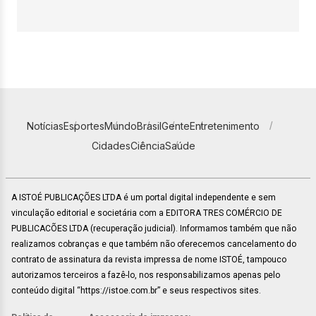
Notícias
Esportes
Mundo
Brasil
Gente
Entretenimento
Cidades
Ciência
Saúde
A ISTOÉ PUBLICAÇÕES LTDA é um portal digital independente e sem
vinculação editorial e societária com a EDITORA TRES COMÉRCIO DE
PUBLICACÕES LTDA (recuperação judicial). Informamos também que não
realizamos cobranças e que também não oferecemos cancelamento do
contrato de assinatura da revista impressa de nome ISTOÉ, tampouco
autorizamos terceiros a fazê-lo, nos responsabilizamos apenas pelo
conteúdo digital “https://istoe.com.br” e seus respectivos sites.