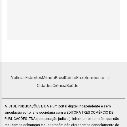
Notícias
Esportes
Mundo
Brasil
Gente
Entretenimento
Cidades
Ciência
Saúde
A ISTOÉ PUBLICAÇÕES LTDA é um portal digital independente e sem
vinculação editorial e societária com a EDITORA TRES COMÉRCIO DE
PUBLICACÕES LTDA (recuperação judicial). Informamos também que não
realizamos cobranças e que também não oferecemos cancelamento do