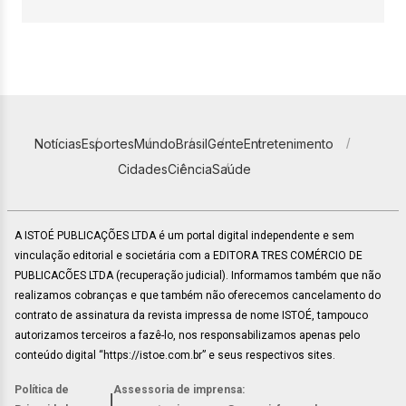
Notícias
Esportes
Mundo
Brasil
Gente
Entretenimento
Cidades
Ciência
Saúde
A ISTOÉ PUBLICAÇÕES LTDA é um portal digital independente e sem
vinculação editorial e societária com a EDITORA TRES COMÉRCIO DE
PUBLICACÕES LTDA (recuperação judicial). Informamos também que não
realizamos cobranças e que também não oferecemos cancelamento do
contrato de assinatura da revista impressa de nome ISTOÉ, tampouco
autorizamos terceiros a fazê-lo, nos responsabilizamos apenas pelo
conteúdo digital “https://istoe.com.br” e seus respectivos sites.
Política de
Assessoria de imprensa:
|