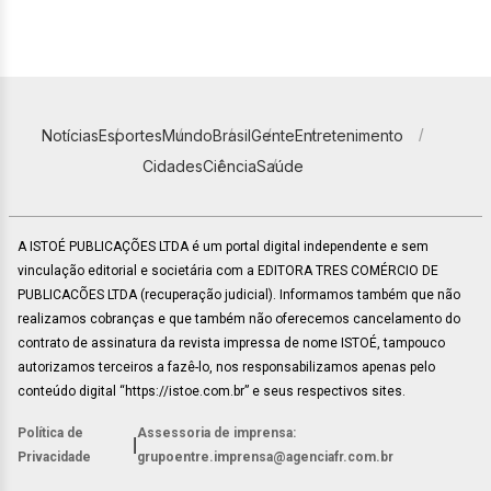
Notícias
Esportes
Mundo
Brasil
Gente
Entretenimento
Cidades
Ciência
Saúde
A ISTOÉ PUBLICAÇÕES LTDA é um portal digital independente e sem
vinculação editorial e societária com a EDITORA TRES COMÉRCIO DE
PUBLICACÕES LTDA (recuperação judicial). Informamos também que não
realizamos cobranças e que também não oferecemos cancelamento do
contrato de assinatura da revista impressa de nome ISTOÉ, tampouco
autorizamos terceiros a fazê-lo, nos responsabilizamos apenas pelo
conteúdo digital “https://istoe.com.br” e seus respectivos sites.
Política de
Assessoria de imprensa:
|
Privacidade
grupoentre.imprensa@agenciafr.com.br