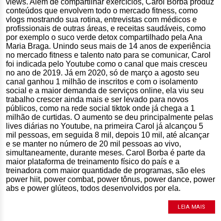
views. Além de compartilhar exercícios, Carol Borba produz
conteúdos que envolvem todo o mercado fitness, como
vlogs mostrando sua rotina, entrevistas com médicos e
profissionais de outras áreas, e receitas saudáveis, como
por exemplo o suco verde detox compartilhado pela Ana
Maria Braga. Unindo seus mais de 14 anos de experiência
no mercado fitness e talento nato para se comunicar, Carol
foi indicada pelo Youtube como o canal que mais cresceu
no ano de 2019. Já em 2020, só de março a agosto seu
canal ganhou 1 milhão de inscritos e com o isolamento
social e a maior demanda de serviços online, ela viu seu
trabalho crescer ainda mais e ser levado para novos
públicos, como na rede social tiktok onde já chega a 1
milhão de curtidas. O aumento se deu principalmente pelas
lives diárias no Youtube, na primeira Carol já alcançou 5
mil pessoas, em seguida 8 mil, depois 10 mil, até alcançar
e se manter no número de 20 mil pessoas ao vivo,
simultaneamente, durante meses. Carol Borba é parte da
maior plataforma de treinamento físico do país e a
treinadora com maior quantidade de programas, são eles
power hiit, power combat, power tônus, power dance, power
abs e power glúteos, todos desenvolvidos por ela.
LEIA MAIS