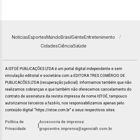
Notícias
Esportes
Mundo
Brasil
Gente
Entretenimento
Cidades
Ciência
Saúde
A ISTOÉ PUBLICAÇÕES LTDA é um portal digital independente e sem
vinculação editorial e societária com a EDITORA TRES COMÉRCIO DE
PUBLICACÕES LTDA (recuperação judicial). Informamos também que não
realizamos cobranças e que também não oferecemos cancelamento do
contrato de assinatura da revista impressa de nome ISTOÉ, tampouco
autorizamos terceiros a fazê-lo, nos responsabilizamos apenas pelo
conteúdo digital “https://istoe.com.br” e seus respectivos sites.
Política de
Assessoria de imprensa:
|
Privacidade
grupoentre.imprensa@agenciafr.com.br