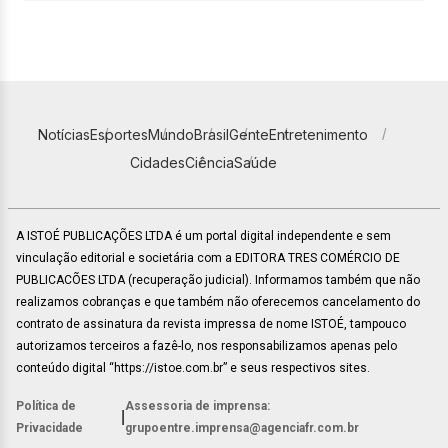
Notícias
Esportes
Mundo
Brasil
Gente
Entretenimento
Cidades
Ciência
Saúde
A ISTOÉ PUBLICAÇÕES LTDA é um portal digital independente e sem
vinculação editorial e societária com a EDITORA TRES COMÉRCIO DE
PUBLICACÕES LTDA (recuperação judicial). Informamos também que não
realizamos cobranças e que também não oferecemos cancelamento do
contrato de assinatura da revista impressa de nome ISTOÉ, tampouco
autorizamos terceiros a fazê-lo, nos responsabilizamos apenas pelo
conteúdo digital “https://istoe.com.br” e seus respectivos sites.
Política de
Assessoria de imprensa:
|
Privacidade
grupoentre.imprensa@agenciafr.com.br