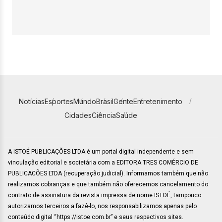
Notícias
Esportes
Mundo
Brasil
Gente
Entretenimento
Cidades
Ciência
Saúde
A ISTOÉ PUBLICAÇÕES LTDA é um portal digital independente e sem
vinculação editorial e societária com a EDITORA TRES COMÉRCIO DE
PUBLICACÕES LTDA (recuperação judicial). Informamos também que não
realizamos cobranças e que também não oferecemos cancelamento do
contrato de assinatura da revista impressa de nome ISTOÉ, tampouco
autorizamos terceiros a fazê-lo, nos responsabilizamos apenas pelo
conteúdo digital “https://istoe.com.br” e seus respectivos sites.