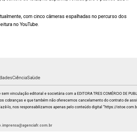
virtualmente, com cinco câmeras espalhadas no percurso dos
eitura no YouTube.
idades
Ciência
Saúde
 e sem vinculação editorial e societária com a EDITORA TRES COMÉRCIO DE PU
mos cobranças e que também não oferecemos cancelamento do contrato de assin
zê-lo, nos responsabilizamos apenas pelo conteúdo digital “https://istoe.com.b
e.imprensa@agenciafr.com.br