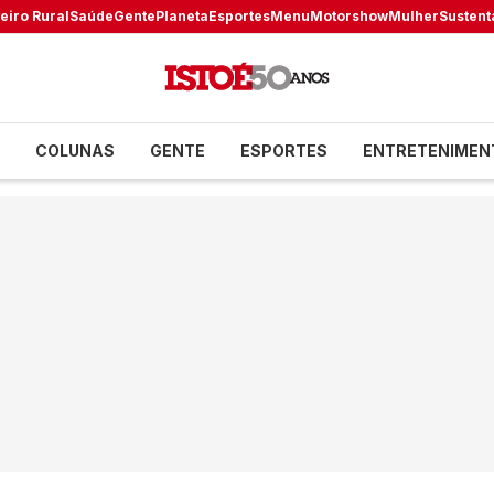
eiro Rural
Saúde
Gente
Planeta
Esportes
Menu
Motorshow
Mulher
Sustent
COLUNAS
GENTE
ESPORTES
ENTRETENIMEN