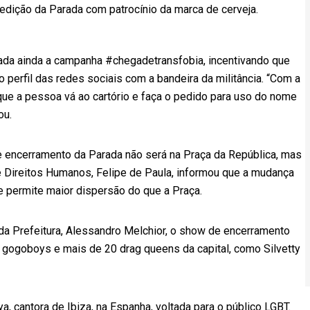
 edição da Parada com patrocínio da marca de cerveja.
da ainda a campanha #chegadetransfobia, incentivando que
 perfil das redes sociais com a bandeira da militância. “Com a
que a pessoa vá ao cartório e faça o pedido para uso do nome
ou.
e encerramento da Parada não será na Praça da República, mas
e Direitos Humanos, Felipe de Paula, informou que a mudança
le permite maior dispersão do que a Praça.
da Prefeitura, Alessandro Melchior, o show de encerramento
o gogoboys e mais de 20 drag queens da capital, como Silvetty
 cantora de Ibiza, na Espanha, voltada para o público LGBT.