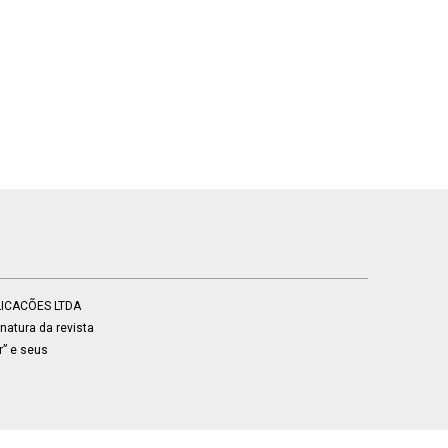
BLICACÕES LTDA
atura da revista
r” e seus