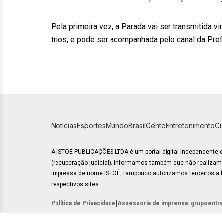
Pela primeira vez, a Parada vai ser transmitida 
trios, e pode ser acompanhada pelo canal da Pref
Notícias
Esportes
Mundo
Brasil
Gente
Entretenimento
C
A ISTOÉ PUBLICAÇÕES LTDA é um portal digital independente
(recuperação judicial). Informamos também que não realiza
impressa de nome ISTOÉ, tampouco autorizamos terceiros a fa
respectivos sites.
|
Política de Privacidade
Assessoria de imprensa: grupoentr