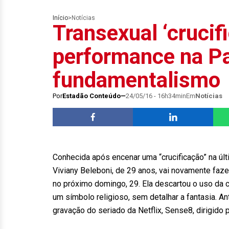
Início
>
Notícias
Transexual ‘crucif
performance na Pa
fundamentalismo
Por
Estadão Conteúdo
24/05/16 - 16h34min
Em
Notícias
Conhecida após encenar uma “crucificação” na úl
Viviany Beleboni, de 29 anos, vai novamente faz
no próximo domingo, 29. Ela descartou o uso da c
um símbolo religioso, sem detalhar a fantasia. Ant
gravação do seriado da Netflix, Sense8, dirigido 