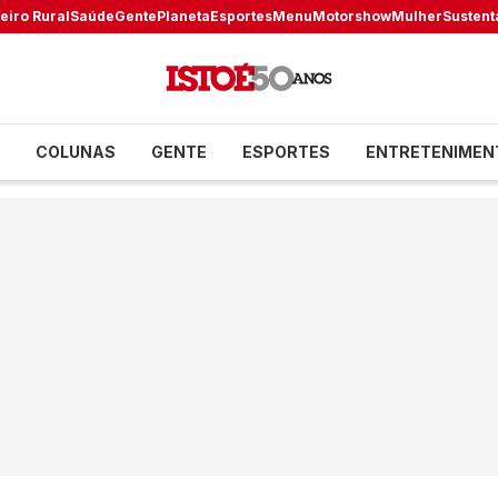
eiro Rural
Saúde
Gente
Planeta
Esportes
Menu
Motorshow
Mulher
Sustent
COLUNAS
GENTE
ESPORTES
ENTRETENIMEN