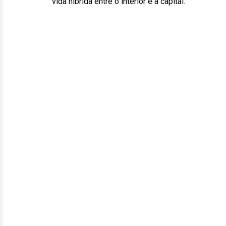
vida híbrida entre o interior e a capital.”