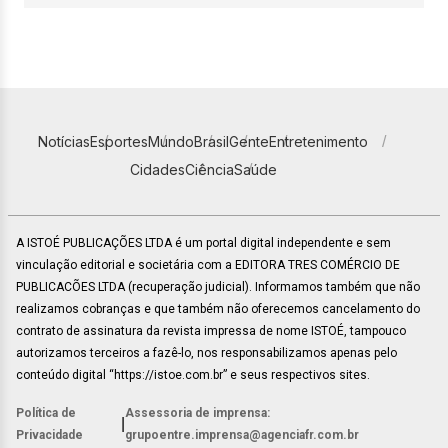
Notícias
Esportes
Mundo
Brasil
Gente
Entretenimento
Cidades
Ciência
Saúde
A ISTOÉ PUBLICAÇÕES LTDA é um portal digital independente e sem
vinculação editorial e societária com a EDITORA TRES COMÉRCIO DE
PUBLICACÕES LTDA (recuperação judicial). Informamos também que não
realizamos cobranças e que também não oferecemos cancelamento do
contrato de assinatura da revista impressa de nome ISTOÉ, tampouco
autorizamos terceiros a fazê-lo, nos responsabilizamos apenas pelo
conteúdo digital “https://istoe.com.br” e seus respectivos sites.
Política de
Assessoria de imprensa:
|
Privacidade
grupoentre.imprensa@agenciafr.com.br