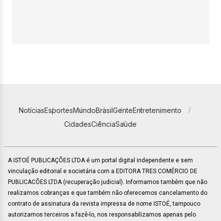
Notícias
Esportes
Mundo
Brasil
Gente
Entretenimento
Cidades
Ciência
Saúde
A ISTOÉ PUBLICAÇÕES LTDA é um portal digital independente e sem
vinculação editorial e societária com a EDITORA TRES COMÉRCIO DE
PUBLICACÕES LTDA (recuperação judicial). Informamos também que não
realizamos cobranças e que também não oferecemos cancelamento do
contrato de assinatura da revista impressa de nome ISTOÉ, tampouco
autorizamos terceiros a fazê-lo, nos responsabilizamos apenas pelo