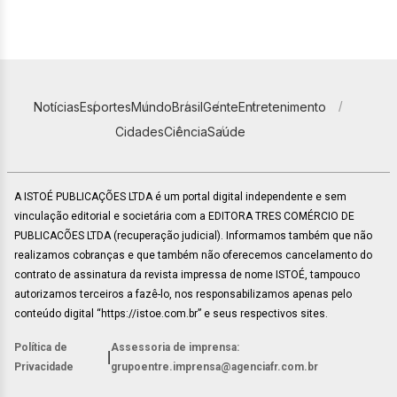
Notícias
Esportes
Mundo
Brasil
Gente
Entretenimento
Cidades
Ciência
Saúde
A ISTOÉ PUBLICAÇÕES LTDA é um portal digital independente e sem
vinculação editorial e societária com a EDITORA TRES COMÉRCIO DE
PUBLICACÕES LTDA (recuperação judicial). Informamos também que não
realizamos cobranças e que também não oferecemos cancelamento do
contrato de assinatura da revista impressa de nome ISTOÉ, tampouco
autorizamos terceiros a fazê-lo, nos responsabilizamos apenas pelo
conteúdo digital “https://istoe.com.br” e seus respectivos sites.
Política de
Assessoria de imprensa:
|
Privacidade
grupoentre.imprensa@agenciafr.com.br