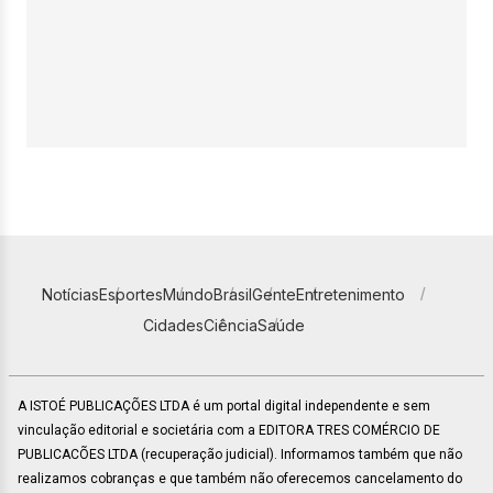
Notícias
Esportes
Mundo
Brasil
Gente
Entretenimento
Cidades
Ciência
Saúde
A ISTOÉ PUBLICAÇÕES LTDA é um portal digital independente e sem
vinculação editorial e societária com a EDITORA TRES COMÉRCIO DE
PUBLICACÕES LTDA (recuperação judicial). Informamos também que não
realizamos cobranças e que também não oferecemos cancelamento do