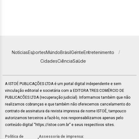
Notícias
Esportes
Mundo
Brasil
Gente
Entretenimento
Cidades
Ciência
Saúde
A ISTOÉ PUBLICAÇÕES LTDA é um portal digital independente e sem
vinculação editorial e societária com a EDITORA TRES COMÉRCIO DE
PUBLICACÕES LTDA (recuperação judicial). Informamos também que não
realizamos cobranças e que também não oferecemos cancelamento do
contrato de assinatura da revista impressa de nome ISTOÉ, tampouco
autorizamos terceiros a fazê-lo, nos responsabilizamos apenas pelo
conteúdo digital “https://istoe.com.br” e seus respectivos sites.
Política de
Assessoria de imprensa: