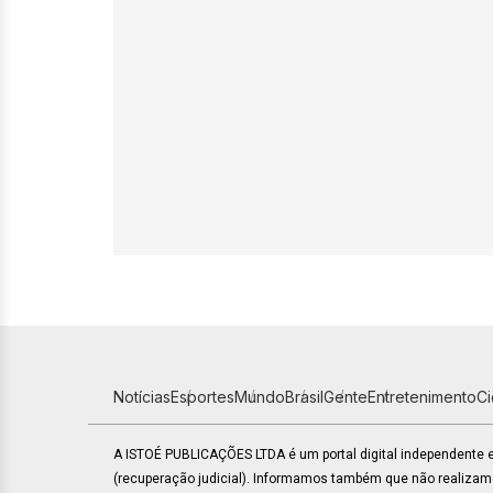
Notícias
Esportes
Mundo
Brasil
Gente
Entretenimento
C
A ISTOÉ PUBLICAÇÕES LTDA é um portal digital independente
(recuperação judicial). Informamos também que não realiza