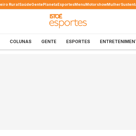
eiro Rural
Saúde
Gente
Planeta
Esportes
Menu
Motorshow
Mulher
Sustent
COLUNAS
GENTE
ESPORTES
ENTRETENIMEN