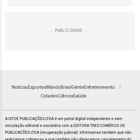
Notícias
Esportes
Mundo
Brasil
Gente
Entretenimento
Cidades
Ciência
Saúde
A ISTOÉ PUBLICAÇÕES LTDA é um portal digital independente e sem
vinculação editorial e societária com a EDITORA TRES COMÉRCIO DE
PUBLICACÕES LTDA (recuperação judicial). Informamos também que não
realizamos cobranças e que também não oferecemos cancelamento do