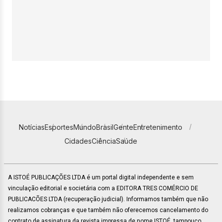
Notícias
Esportes
Mundo
Brasil
Gente
Entretenimento
Cidades
Ciência
Saúde
A ISTOÉ PUBLICAÇÕES LTDA é um portal digital independente e sem
vinculação editorial e societária com a EDITORA TRES COMÉRCIO DE
PUBLICACÕES LTDA (recuperação judicial). Informamos também que não
realizamos cobranças e que também não oferecemos cancelamento do
contrato de assinatura da revista impressa de nome ISTOÉ, tampouco