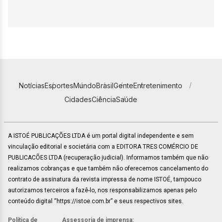
Notícias
Esportes
Mundo
Brasil
Gente
Entretenimento
Cidades
Ciência
Saúde
A ISTOÉ PUBLICAÇÕES LTDA é um portal digital independente e sem
vinculação editorial e societária com a EDITORA TRES COMÉRCIO DE
PUBLICACÕES LTDA (recuperação judicial). Informamos também que não
realizamos cobranças e que também não oferecemos cancelamento do
contrato de assinatura da revista impressa de nome ISTOÉ, tampouco
autorizamos terceiros a fazê-lo, nos responsabilizamos apenas pelo
conteúdo digital “https://istoe.com.br” e seus respectivos sites.
Política de
Assessoria de imprensa: