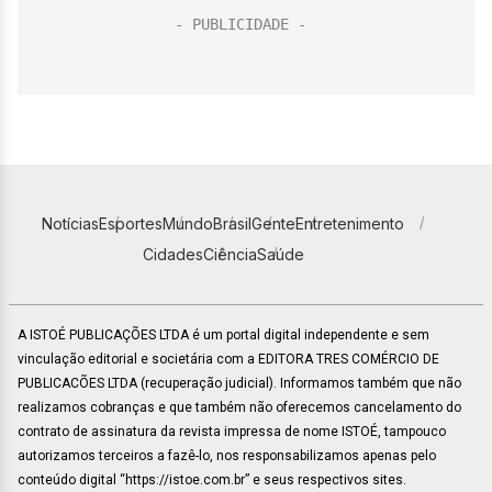
Notícias
Esportes
Mundo
Brasil
Gente
Entretenimento
Cidades
Ciência
Saúde
A ISTOÉ PUBLICAÇÕES LTDA é um portal digital independente e sem
vinculação editorial e societária com a EDITORA TRES COMÉRCIO DE
PUBLICACÕES LTDA (recuperação judicial). Informamos também que não
realizamos cobranças e que também não oferecemos cancelamento do
contrato de assinatura da revista impressa de nome ISTOÉ, tampouco
autorizamos terceiros a fazê-lo, nos responsabilizamos apenas pelo
conteúdo digital “https://istoe.com.br” e seus respectivos sites.