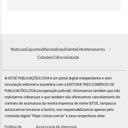
Notícias
Esportes
Mundo
Brasil
Gente
Entretenimento
Cidades
Ciência
Saúde
A ISTOÉ PUBLICAÇÕES LTDA é um portal digital independente e sem
vinculação editorial e societária com a EDITORA TRES COMÉRCIO DE
PUBLICACÕES LTDA (recuperação judicial). Informamos também que não
realizamos cobranças e que também não oferecemos cancelamento do
contrato de assinatura da revista impressa de nome ISTOÉ, tampouco
autorizamos terceiros a fazê-lo, nos responsabilizamos apenas pelo
conteúdo digital “https://istoe.com.br” e seus respectivos sites.
Política de
Assessoria de imprensa: