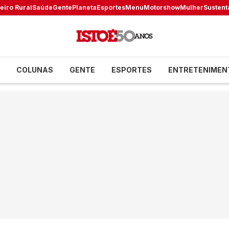
eiro Rural
Saúde
Gente
Planeta
Esportes
Menu
Motorshow
Mulher
Sustent
COLUNAS
GENTE
ESPORTES
ENTRETENIMEN