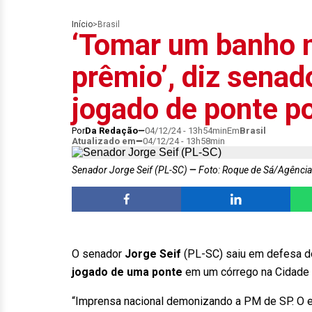
Início
>
Brasil
‘Tomar um banho n
prêmio’, diz senad
jogado de ponte p
Por
Da Redação
04/12/24 - 13h54min
Em
Brasil
Atualizado em
04/12/24 - 13h58min
Senador Jorge Seif (PL-SC)
Foto: Roque de Sá/Agênci
O senador
Jorge Seif
(PL-SC) saiu em defesa do
jogado de uma ponte
em um córrego na Cidade A
“Imprensa nacional demonizando a PM de SP. O er