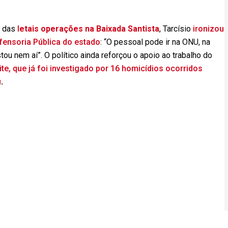
o das
l
etais operações na Baixada Santista
, Tarcísio
ironizou
fensoria Pública do estado
: “O pessoal pode ir na ONU, na
stou nem aí”. O político ainda reforçou o apoio ao trabalho do
te, que já foi investigado por 16 homicídios ocorridos
u
.