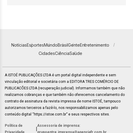
Notícias
Esportes
Mundo
Brasil
Gente
Entretenimento
Cidades
Ciência
Saúde
A ISTOÉ PUBLICAÇÕES LTDA é um portal digital independente e sem
vinculação editorial e societária com a EDITORA TRES COMÉRCIO DE
PUBLICACÕES LTDA (recuperação judicial). Informamos também que não
realizamos cobranças e que também não oferecemos cancelamento do
contrato de assinatura da revista impressa de nome ISTOÉ, tampouco
autorizamos terceiros a fazê-lo, nos responsabilizamos apenas pelo
conteúdo digital “https://istoe.com.br” e seus respectivos sites.
Política de
Assessoria de imprensa:
|
Privacidade
grupoentre.imprensa@agenciafr.com.br