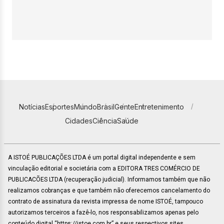
Notícias
Esportes
Mundo
Brasil
Gente
Entretenimento
Cidades
Ciência
Saúde
A ISTOÉ PUBLICAÇÕES LTDA é um portal digital independente e sem
vinculação editorial e societária com a EDITORA TRES COMÉRCIO DE
PUBLICACÕES LTDA (recuperação judicial). Informamos também que não
realizamos cobranças e que também não oferecemos cancelamento do
contrato de assinatura da revista impressa de nome ISTOÉ, tampouco
autorizamos terceiros a fazê-lo, nos responsabilizamos apenas pelo
conteúdo digital “https://istoe.com.br” e seus respectivos sites.