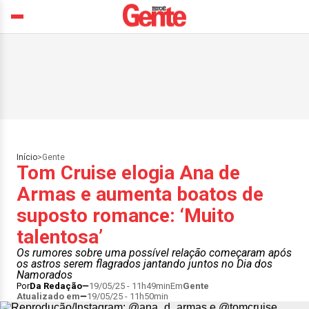
Início
>
Gente
Tom Cruise elogia Ana de
Armas e aumenta boatos de
suposto romance: ‘Muito
talentosa’
Os rumores sobre uma possível relação começaram após
os astros serem flagrados jantando juntos no Dia dos
Namorados
Por
Da Redação
19/05/25 - 11h49min
Em
Gente
Atualizado em
19/05/25 - 11h50min