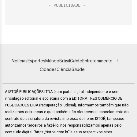
Notícias
Esportes
Mundo
Brasil
Gente
Entretenimento
Cidades
Ciência
Saúde
A ISTOÉ PUBLICAÇÕES LTDA é um portal digital independente e sem
vinculação editorial e societária com a EDITORA TRES COMÉRCIO DE
PUBLICACÕES LTDA (recuperação judicial). Informamos também que não
realizamos cobranças e que também não oferecemos cancelamento do
contrato de assinatura da revista impressa de nome ISTOÉ, tampouco
autorizamos terceiros a fazê-lo, nos responsabilizamos apenas pelo
conteúdo digital “https://istoe.com.br” e seus respectivos sites.