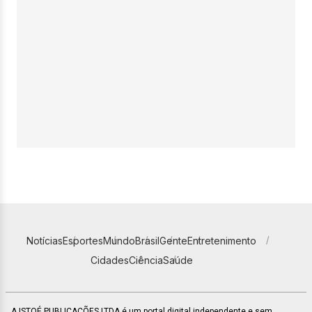
Notícias
Esportes
Mundo
Brasil
Gente
Entretenimento
Cidades
Ciência
Saúde
A ISTOÉ PUBLICAÇÕES LTDA é um portal digital independente e sem