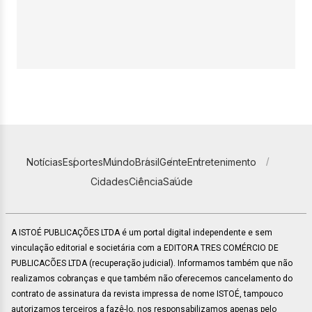
Notícias
Esportes
Mundo
Brasil
Gente
Entretenimento
Cidades
Ciência
Saúde
A ISTOÉ PUBLICAÇÕES LTDA é um portal digital independente e sem
vinculação editorial e societária com a EDITORA TRES COMÉRCIO DE
PUBLICACÕES LTDA (recuperação judicial). Informamos também que não
realizamos cobranças e que também não oferecemos cancelamento do
contrato de assinatura da revista impressa de nome ISTOÉ, tampouco
autorizamos terceiros a fazê-lo, nos responsabilizamos apenas pelo