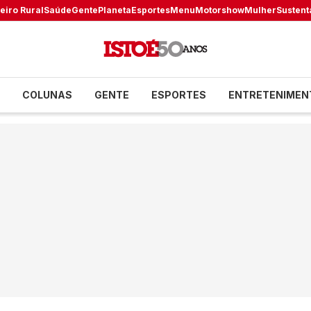
eiro Rural
Saúde
Gente
Planeta
Esportes
Menu
Motorshow
Mulher
Sustent
COLUNAS
GENTE
ESPORTES
ENTRETENIMEN