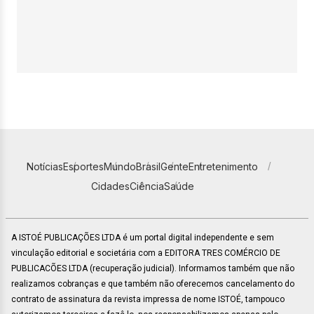
Notícias
Esportes
Mundo
Brasil
Gente
Entretenimento
Cidades
Ciência
Saúde
A ISTOÉ PUBLICAÇÕES LTDA é um portal digital independente e sem
vinculação editorial e societária com a EDITORA TRES COMÉRCIO DE
PUBLICACÕES LTDA (recuperação judicial). Informamos também que não
realizamos cobranças e que também não oferecemos cancelamento do
contrato de assinatura da revista impressa de nome ISTOÉ, tampouco