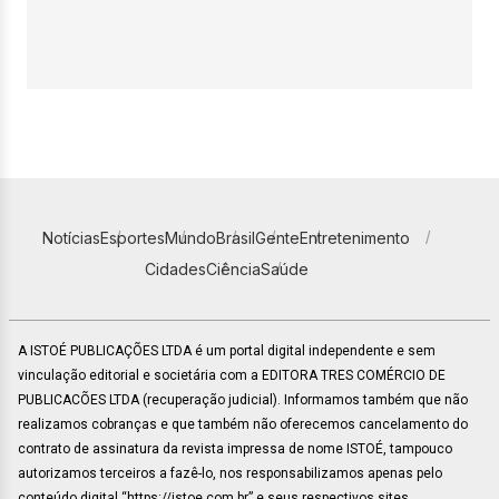
Notícias
Esportes
Mundo
Brasil
Gente
Entretenimento
Cidades
Ciência
Saúde
A ISTOÉ PUBLICAÇÕES LTDA é um portal digital independente e sem
vinculação editorial e societária com a EDITORA TRES COMÉRCIO DE
PUBLICACÕES LTDA (recuperação judicial). Informamos também que não
realizamos cobranças e que também não oferecemos cancelamento do
contrato de assinatura da revista impressa de nome ISTOÉ, tampouco
autorizamos terceiros a fazê-lo, nos responsabilizamos apenas pelo
conteúdo digital “https://istoe.com.br” e seus respectivos sites.