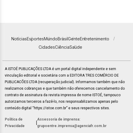
Notícias
Esportes
Mundo
Brasil
Gente
Entretenimento
Cidades
Ciência
Saúde
A ISTOÉ PUBLICAÇÕES LTDA é um portal digital independente e sem
vinculação editorial e societária com a EDITORA TRES COMÉRCIO DE
PUBLICACÕES LTDA (recuperação judicial). Informamos também que não
realizamos cobranças e que também não oferecemos cancelamento do
contrato de assinatura da revista impressa de nome ISTOÉ, tampouco
autorizamos terceiros a fazê-lo, nos responsabilizamos apenas pelo
conteúdo digital “https://istoe.com.br” e seus respectivos sites.
Política de
Assessoria de imprensa:
|
Privacidade
grupoentre.imprensa@agenciafr.com.br