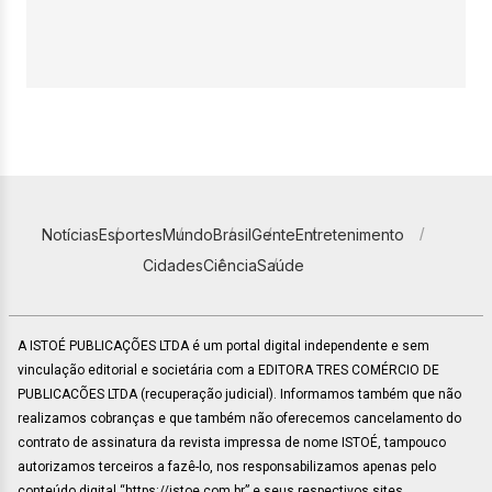
Notícias
Esportes
Mundo
Brasil
Gente
Entretenimento
Cidades
Ciência
Saúde
A ISTOÉ PUBLICAÇÕES LTDA é um portal digital independente e sem
vinculação editorial e societária com a EDITORA TRES COMÉRCIO DE
PUBLICACÕES LTDA (recuperação judicial). Informamos também que não
realizamos cobranças e que também não oferecemos cancelamento do
contrato de assinatura da revista impressa de nome ISTOÉ, tampouco
autorizamos terceiros a fazê-lo, nos responsabilizamos apenas pelo
conteúdo digital “https://istoe.com.br” e seus respectivos sites.